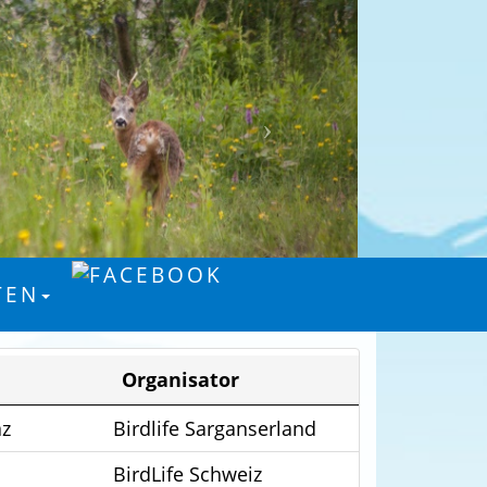
TEN
Organisator
az
Birdlife Sarganserland
BirdLife Schweiz