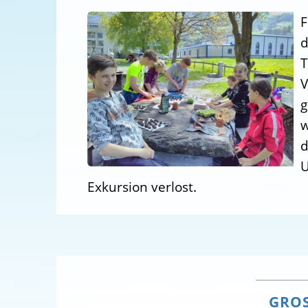
F
d
T
V
g
w
d
U
Exkursion verlost.
GROS