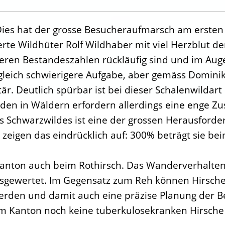
Dies hat der grosse Besucheraufmarsch am ersten 
erte Wildhüter Rolf Wildhaber mit viel Herzblut d
deren Bestandeszahlen rückläufig sind und im A
gleich schwierigere Aufgabe, aber gemäss Dominik 
itär. Deutlich spürbar ist bei dieser Schalenwildar
äden in Wäldern erfordern allerdings eine enge 
es Schwarzwildes ist eine der grossen Herausford
zeigen das eindrücklich auf: 300% beträgt sie be
Kanton auch beim Rothirsch. Das Wanderverhalten 
gewertet. Im Gegensatz zum Reh können Hirsche 
 werden und damit auch eine präzise Planung de
 Kanton noch keine tuberkulosekranken Hirsche fes